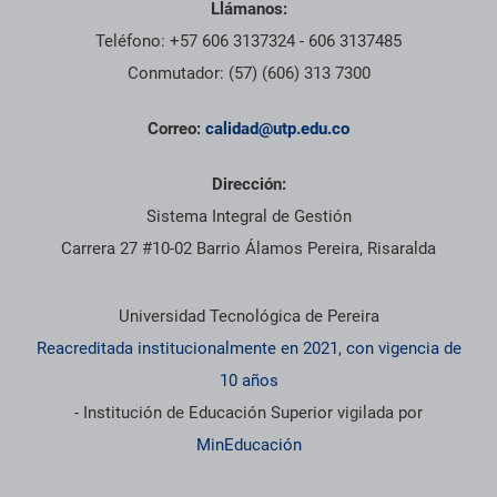
Llámanos:
Teléfono: +57 606 3137324 - 606 3137485
Conmutador: (57) (606) 313 7300
Correo:
calidad@utp.edu.co
Dirección:
Sistema Integral de Gestión
Carrera 27 #10-02 Barrio Álamos Pereira, Risaralda
Información institucional
Universidad Tecnológica de Pereira
Reacreditada institucionalmente en 2021, con vigencia de
10 años
- Institución de Educación Superior vigilada por
MinEducación