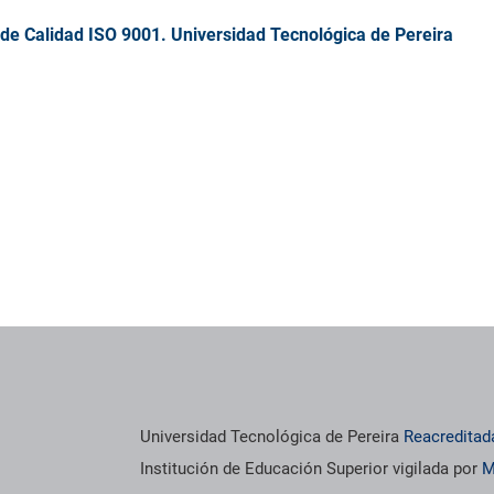
de Calidad ISO 9001. Universidad Tecnológica de Pereira
os institucionales
Información institucional
Universidad Tecnológica de Pereira
Reacreditad
Institución de Educación Superior vigilada por
M