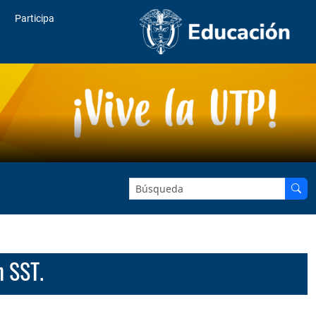
Participa
Buscar en el sitio:
n SST.