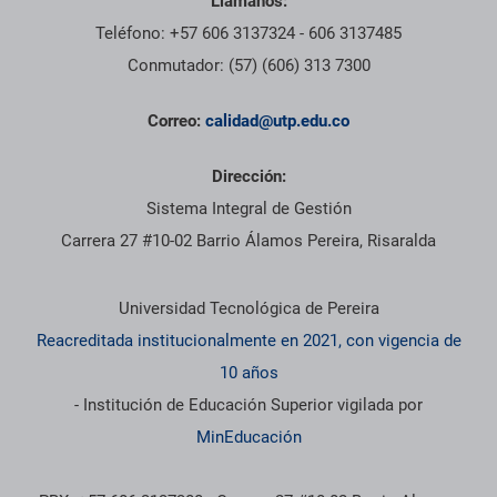
Llámanos:
Teléfono: +57 606 3137324 - 606 3137485
Conmutador: (57) (606) 313 7300
Correo:
calidad@utp.edu.co
Dirección:
Sistema Integral de Gestión
Carrera 27 #10-02 Barrio Álamos Pereira, Risaralda
Información institucional
Universidad Tecnológica de Pereira
Reacreditada institucionalmente en 2021, con vigencia de
10 años
- Institución de Educación Superior vigilada por
MinEducación